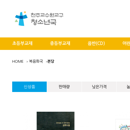
초등부교재
중등부교재
음반(CD)
어린
HOME
복음화국
본당
신상품
판매량
낮은가격