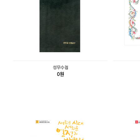
성무수첩
0원