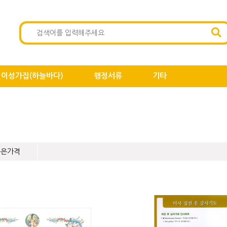
이성가집(하늘바다)
행정서류
기타
높은가격