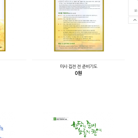
오
미사 집전 전 준비기도
0원