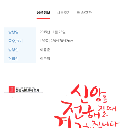
상품정보
사용후기
배송/교환
발행일
2015년 11월 23일
쪽수,크기
180쪽 | 230*170*12mm
발행인
이용훈
편집인
이근덕