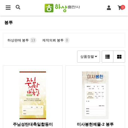
0
봉투
하상판매 봉투
13
제작의뢰 봉투
0
상품정렬
주님성탄대축일합동미
미사봉헌예물-2 봉투