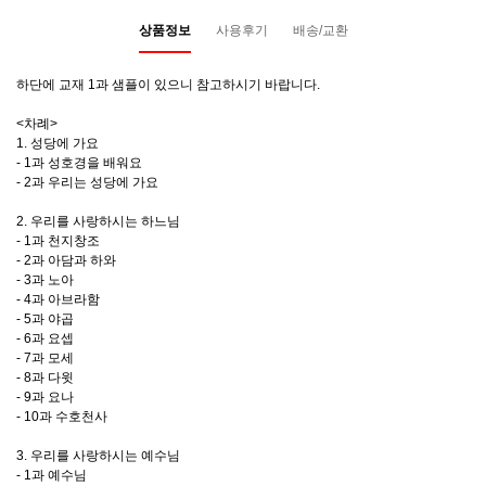
상품정보
사용후기
배송/교환
하단에 교재 1과 샘플이 있으니 참고하시기 바랍니다.
<차례>
1. 성당에 가요
- 1과 성호경을 배워요
- 2과 우리는 성당에 가요
2. 우리를 사랑하시는 하느님
- 1과 천지창조
- 2과 아담과 하와
- 3과 노아
- 4과 아브라함
- 5과 야곱
- 6과 요셉
- 7과 모세
- 8과 다윗
- 9과 요나
- 10과 수호천사
3. 우리를 사랑하시는 예수님
- 1과 예수님