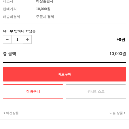
제조사
하상출판사
판매가격
10,000원
배송비결제
주문시 결제
유아부 빵하나 학생용
+0원
총 금액 :
10,000원
위시리스트
이전상품
다음 상품