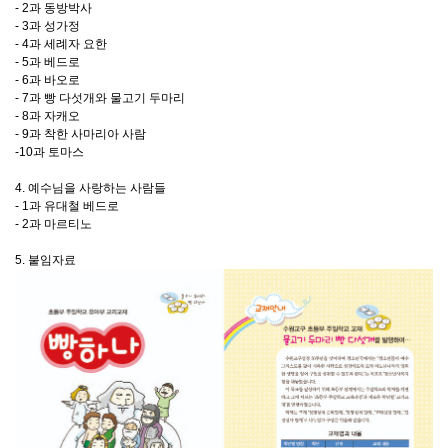
- 2과 동방박사
- 3과 성가정
- 4과 세례자 요한
- 5과 베드로
- 6과 바오로
- 7과 빵 다섯개와 물고기 두마리
- 8과 자캐오
- 9과 착한 사마리아 사람
-10과 토마스
4. 예수님을 사랑하는 사람들
- 1과 유대철 베드로
- 2과 마르티노
5. 붙임자료