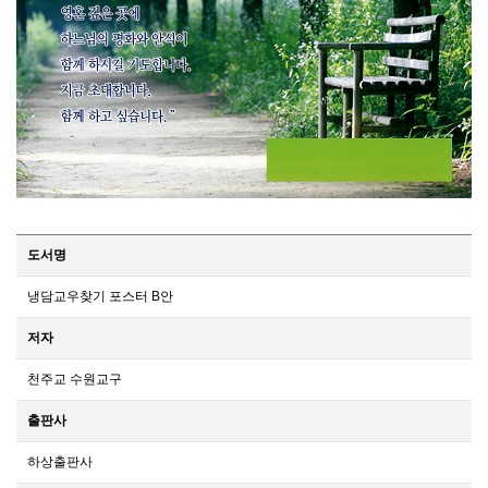
도서명
냉담교우찾기 포스터 B안
저자
천주교 수원교구
출판사
하상출판사