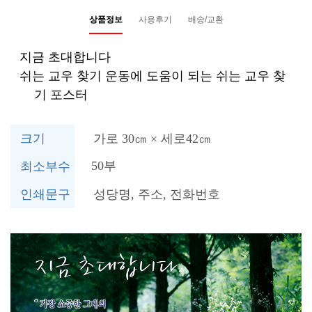
상품정보
사용후기
배송/교환
지금 초대합니다
쉬는 교우 찾기 운동에 도움이 되는 쉬는 교우 찾
기 포스터
크기
가로
30
㎝
×
세로
42
㎝
50부
최소부수
인쇄문구
성당명
,
주소
,
전화번호