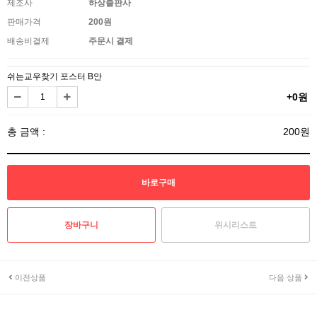
제조사
하상출판사
판매가격
200원
배송비결제
주문시 결제
쉬는교우찾기 포스터 B안
+0원
총 금액 :
200원
위시리스트
이전상품
다음 상품