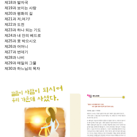
제18과 발자국
제19과 보이는 사랑
제20과 평화의 길
제21과 저,여기!
제22과 도전
제23과 하나 되는 기도
제24과 내 안의 베드로
제25과 못 박으시오
제26과 어머니
제27과 번데기
제28과 나비
제29과 매일의 그물
제30과 하느님의 목자