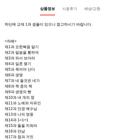
상품정보
사용후기
배송/교환
하단에 교재 1과 샘플이 있으니 참고하시기 바랍니다.
<차례>
제1과 요한복음 알기
제2과 말씀을 통하여
제3과 와서 보아라
제4과 일촌 맺기
제5과 죽어야 산다
제6과 생명
제7과 네 들것은 네가
제8과 책 중의 책
제9과 생명의 빵
제10과 네 개의 창
제11과 노예와 자유인
제12과 안경 예수님
제13과 나의 영웅
제14과 1=1+1
제15과 돌을 치워라
제16과 만남
제17과 참과 거짓